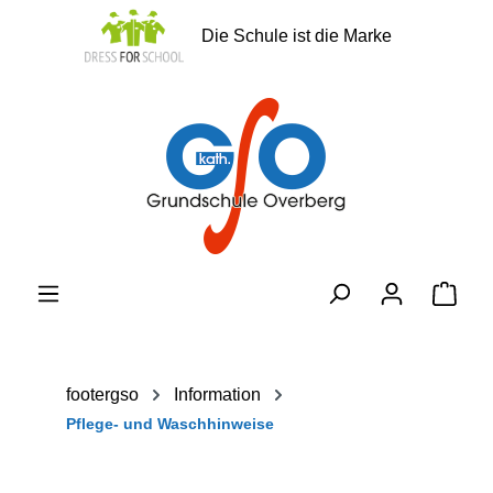
alt springen
Die Schule ist die Marke
Ware
footergso
Information
Pflege- und Waschhinweise